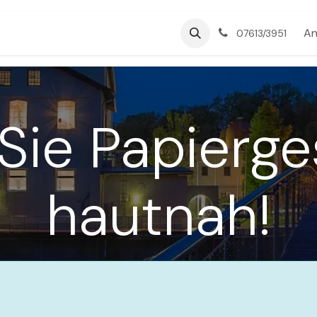
Über uns
Blog
An
07613/3951
Sie Papierg
hautnah!